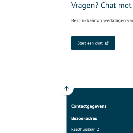
Vragen? Chat met
Beschikbaar op werkdagen van 
Start een chat
(Verwijst
naar
een
externe
website)
Scroll
naar
Contactgegevens
boven
naar
Bezoekadres
het
begin
Raadhuislaan 2