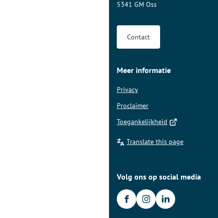
van
5341 GM Oss
de
paginainhoud
Contact
Meer informatie
Privacy
Proclaimer
(Verwijst
Toegankelijkheid
naar
Translate this page
een
externe
website)
Volg ons op social media
/gemeenteoss
(Verwijst
gemeente.oss
(Verwijst
gemeente-
(Verwijst
oss
naar
naar
naar