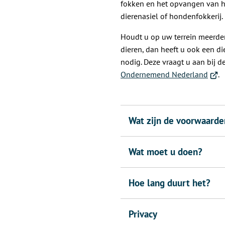
fokken en het opvangen van hu
dierenasiel of hondenfokkerij.
Houdt u op uw terrein meerde
dieren, dan heeft u ook een d
nodig. Deze vraagt u aan bij d
(Verw
Ondernemend Nederland
.
naar
een
exte
Wat zijn de voorwaarde
webs
Wat moet u doen?
Hoe lang duurt het?
Privacy