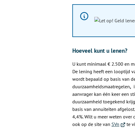
een
externe
website)
Informatie:
Hoeveel kunt u lenen?
U kunt minimaal € 2.500 en m
De lening heeft een looptijd v
wordt bepaald op basis van d
duurzaamheidsmaatregelen
,
i
aanvrager kan één keer een st
duurzaamheid toegekend krijg
basis van annuïteiten afgelost.
4,4%. Wilt u meer weten over d
(Verwijs
ook op de site van
SVn
te v
naar