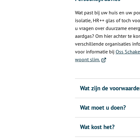
externe
website)
Wat past bij uw huis en uw p
isolatie, HR++ glas of toch v
u vragen over duurzame energi
aardgas? Om hier achter te ko
verschillende organisaties inf
voor informatie bij
Oss Schake
(Verwijst
woont slim.
naar
een
externe
Wat zijn de voorwaarde
website)
Wat moet u doen?
Wat kost het?