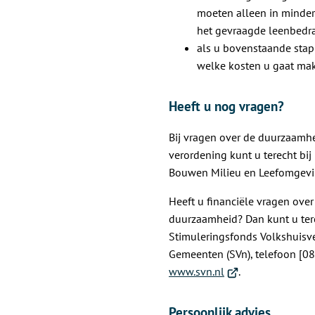
moeten alleen in minde
het gevraagde leenbedr
als u bovenstaande sta
welke kosten u gaat ma
Heeft u nog vragen?
Bij vragen over de duurzaamh
verordening kunt u terecht bi
Bouwen Milieu en Leefomgevi
Heeft u financiële vragen ove
duurzaamheid? Dan kunt u tere
Stimuleringsfonds Volkshuisv
Gemeenten (SVn), telefoon [08
(Verwijst
www.svn.nl
.
naar
een
Persoonlijk advies