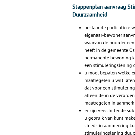
een
Stappenplan aanvraag Sti
externe
Duurzaamheid
website
bestaande particuliere
eigenaar-bewoner aanvr
waarvan de huurder een 
heeft in de gemeente Os
permanente bewoning k
een stimuleringslening
u moet bepalen welke e
maatregelen u wilt laten
dat voor een stimulerin
alleen de in de verord
maatregelen in aanmerk
er zijn verschillende s
u gebruik van kunt make
steeds in aanmerking k
stimuleringslening duur