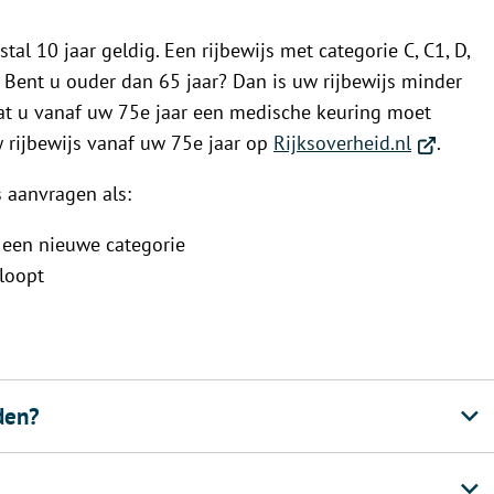
website)
een
tal 10 jaar geldig. Een rijbewijs met categorie C, C1, D,
exte
g. Bent u ouder dan 65 jaar? Dan is uw rijbewijs minder
webs
at u vanaf uw 75e jaar een medische keuring moet
(Verwijst
 rijbewijs vanaf uw 75e jaar op
Rijksoverheid.nl
.
naar
s aanvragen als:
een
externe
 een nieuwe categorie
website)
rloopt
den?