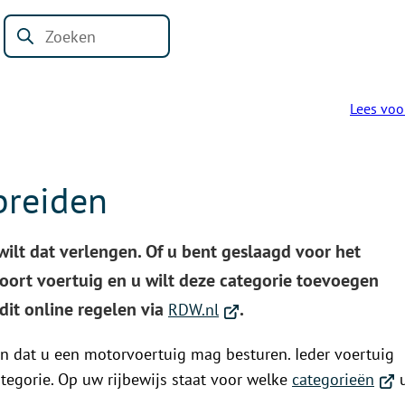
Bestuur en
Digitaal
Inwoners
Bedrijven
Werk
Geldzaken
organisatie
Loket
Zoeken
Lees voo
breiden
 wilt dat verlengen. Of u bent geslaagd voor het
ort voertuig en u wilt deze categorie toevoegen
(Verwijst
 dit online regelen via
.
RDW.nl
naar
ien dat u een motorvoertuig mag besturen. Ieder voertuig
een
(Ver
ategorie. Op uw rijbewijs staat voor welke
categorieën
externe
naar