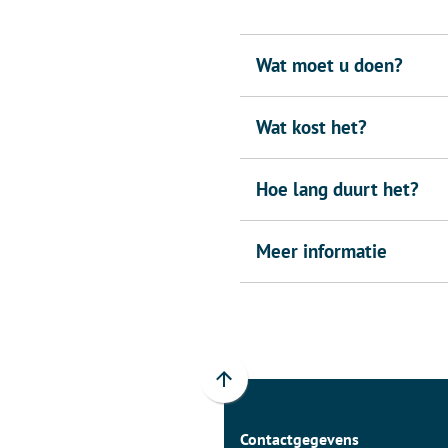
Wat moet u doen?
Wat kost het?
Hoe lang duurt het?
Meer informatie
Scroll
naar
Contactgegevens
boven