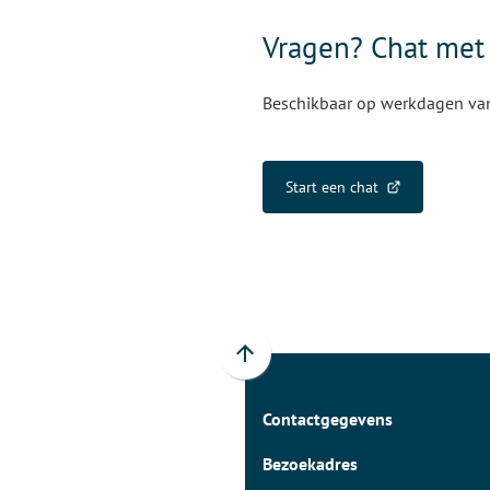
Vragen? Chat met
Beschikbaar op werkdagen van 
Start een chat
(Verwijst
naar
een
externe
website)
Scroll
naar
Contactgegevens
boven
naar
Bezoekadres
het