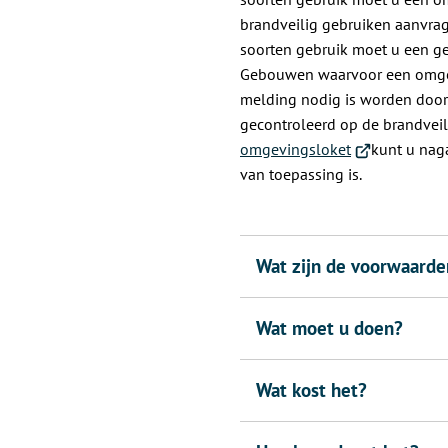
brandveilig gebruiken aanvrage
soorten gebruik moet u een g
Gebouwen waarvoor een omge
melding nodig is worden doo
gecontroleerd op de brandveil
(Verwijst
omgevingsloket
kunt u naga
naar
van toepassing is.
een
externe
website)
Wat zijn de voorwaarde
Wat moet u doen?
Wat kost het?