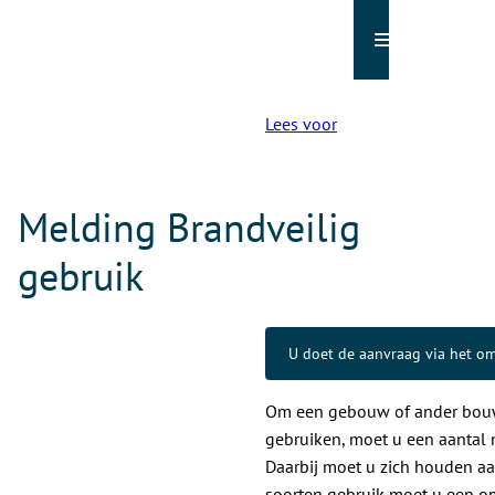
Menu
Lees voor
Melding Brandveilig
gebruik
U doet de aanvraag via het o
(Verwijst
naar
Om een gebouw of ander bouw
een
externe
gebruiken, moet u een aantal
website)
Daarbij moet u zich houden aan 
soorten gebruik moet u een 