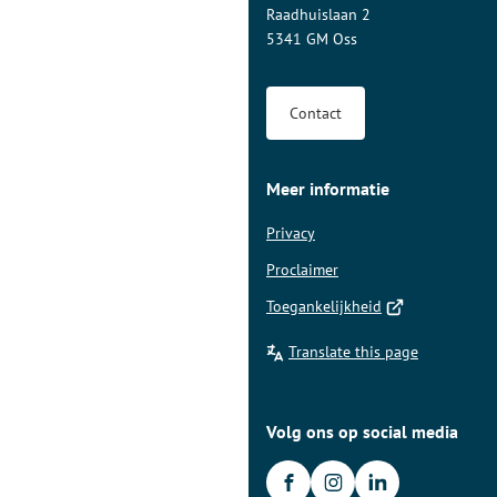
begin
Raadhuislaan 2
van
5341 GM Oss
de
paginainhoud
Contact
Meer informatie
Privacy
Proclaimer
(Verwijst
Toegankelijkheid
naar
Translate this page
een
externe
website)
Volg ons op social media
/gemeenteoss
(Verwijst
gemeente.oss
(Verwijst
gemeente-
(Verwijst