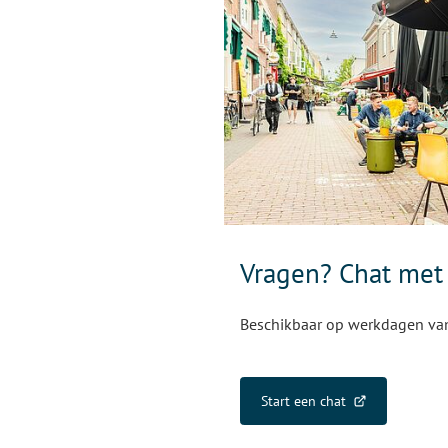
Vragen? Chat met
Beschikbaar op werkdagen van 
Start een chat
(Verwijst
naar