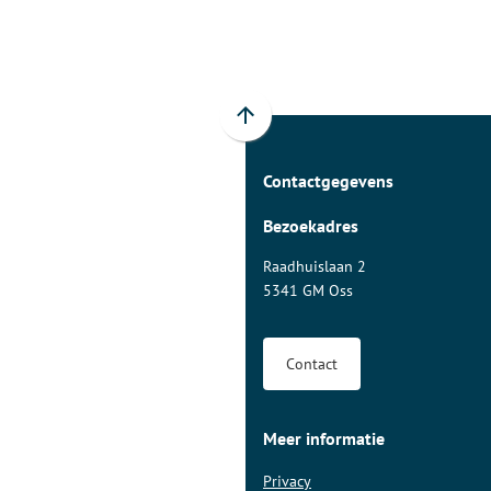
een
externe
website)
Scroll
naar
Contactgegevens
boven
naar
Bezoekadres
het
begin
Raadhuislaan 2
van
5341 GM Oss
de
paginainhoud
Contact
Meer informatie
Privacy