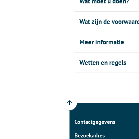
Wat moet u doen?
Wat zijn de voorwaar
Meer informatie
Wetten en regels
Scroll
naar
Contactgegevens
boven
naar
Bezoekadres
het