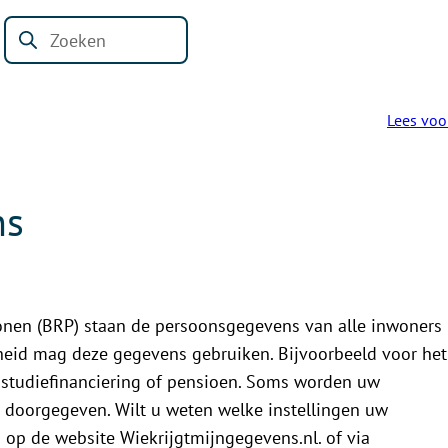
Bestuur en
Digitaal
Inwoners
Bedrijven
Werk
Geldzaken
organisatie
Loket
Zoeken
Lees voo
ns
rsonen (BRP) staan de persoonsgegevens van alle inwoners
eid mag deze gegevens gebruiken. Bijvoorbeeld voor het
, studiefinanciering of pensioen. Soms worden uw
doorgegeven. Wilt u weten welke instellingen uw
 op de website Wiekrijgtmijngegevens.nl. of via