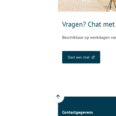
Vragen? Chat met
Beschikbaar op werkdagen van 
Start een chat
(Verwijst
naar
een
externe
website)
Scroll
naar
Contactgegevens
boven