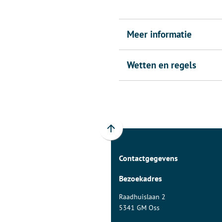
naar
een
externe
Meer informatie
website)
Wetten en regels
Scroll
naar
Contactgegevens
boven
naar
Bezoekadres
het
begin
Raadhuislaan 2
van
5341 GM Oss
de