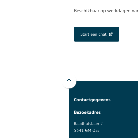
Beschikbaar op werkdagen van 
Start een chat
(Verwijst
naar
een
externe
website)
Scroll
naar
Contactgegevens
boven
naar
Bezoekadres
het
begin
Raadhuislaan 2
van
5341 GM Oss